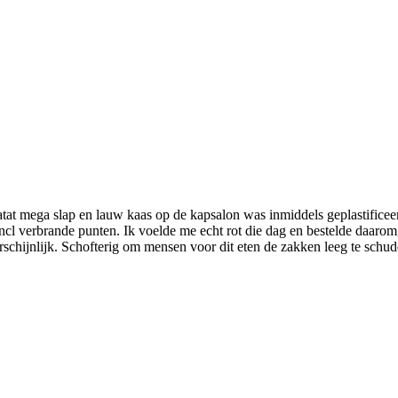
tat mega slap en lauw kaas op de kapsalon was inmiddels geplastificee
incl verbrande punten. Ik voelde me echt rot die dag en bestelde daar
rschijnlijk. Schofterig om mensen voor dit eten de zakken leeg te sch